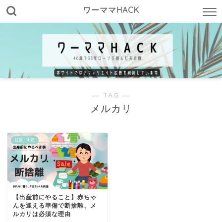
ワーママHACK
― TAG ―
メルカリ
妊娠・出産
【出産前にやること】赤ちゃ
んを迎える準備で断捨離、メ
ルカリは必須な理由