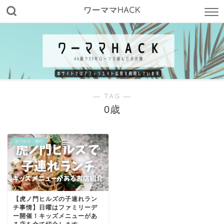
ワーママHACK
― TAG ―
0歳
おでかけ・旅行
【虎ノ門ヒルズの子連れラン
チ事情】日曜はファミリーデ
ー開催！キッズメニューがあ